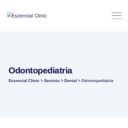
Skip
to
content
Odontopediatria
Eszencial Clinic
>
Servicio
>
Dental
>
Odontopediatria