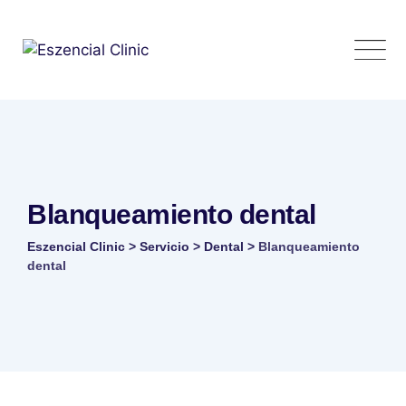
Skip
to
content
Blanqueamiento dental
Eszencial Clinic
>
Servicio
>
Dental
>
Blanqueamiento
dental