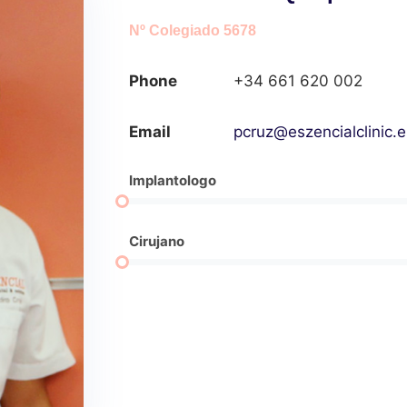
Nº Colegiado 5678
Phone
+34 661 620 002
Email
pcruz@eszencialclinic.e
Implantologo
Cirujano