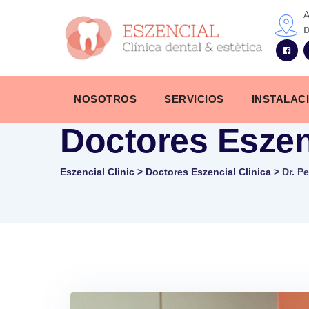
Skip
A
to
D
content
NOSOTROS
SERVICIOS
INSTALAC
Doctores Eszen
Eszencial Clinic
>
Doctores Eszencial Clinica
>
Dr. P